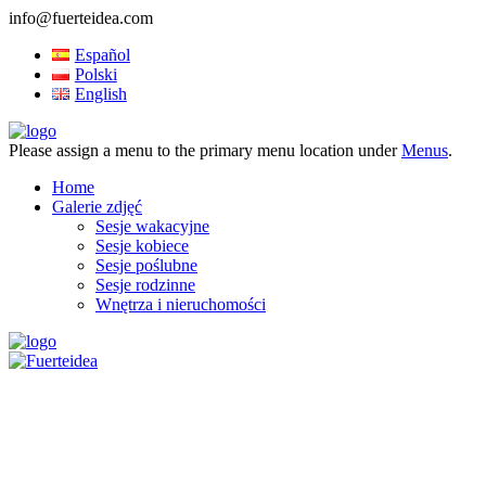
info@fuerteidea.com
Español
Polski
English
Please assign a menu to the primary menu location under
Menus
.
Home
Galerie zdjęć
Sesje wakacyjne
Sesje kobiece
Sesje poślubne
Sesje rodzinne
Wnętrza i nieruchomości