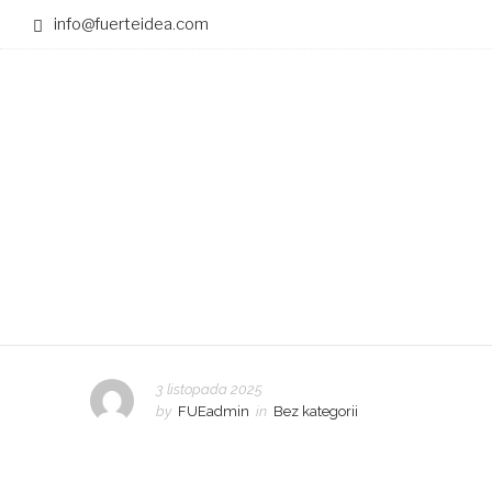
info@fuerteidea.com
3 listopada 2025
by
FUEadmin
in
Bez kategorii